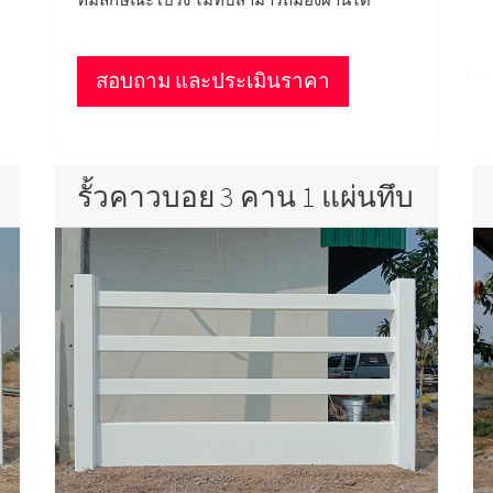
สอบถาม และประเมินราคา
รั้วคาวบอย 3 คาน 1 แผ่นทึบ