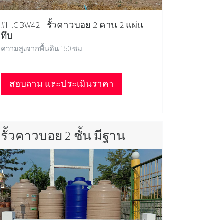
#H.CBW42 - รั้วคาวบอย 2 คาน 2 แผ่น
ทึบ
ความสูงจากพื้นดิน 150 ซม
สอบถาม และประเมินราคา
รั้วคาวบอย 2 ชั้น มีฐาน