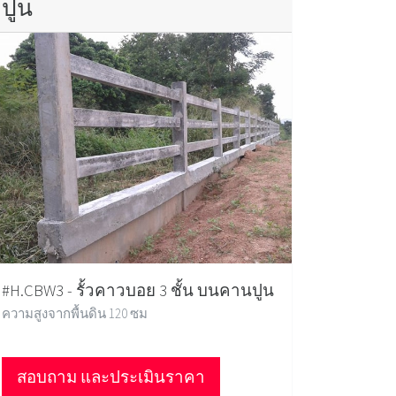
ปูน
#H.CBW3 - รั้วคาวบอย 3 ชั้น บนคานปูน
ความสูงจากพื้นดิน 120 ซม
สอบถาม และประเมินราคา