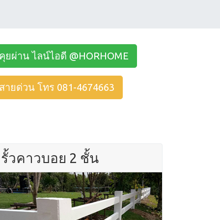
คุยผ่าน ไลน์ไอดี @HORHOME
สายด่วน โทร 081-4674663
รั้วคาวบอย 2 ชั้น