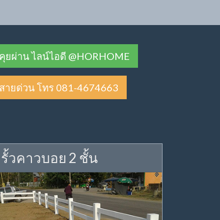
คุยผ่าน ไลน์ไอดี @HORHOME
สายด่วน โทร 081-4674663
รั้วคาวบอย 2 ชั้น