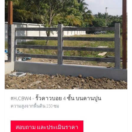
#H.CBW4 - รั้วคาวบอย 4 ชั้น บนคานปูน
ความสูงจากพื้นดิน 150 ซม
สอบถาม และประเมินราคา