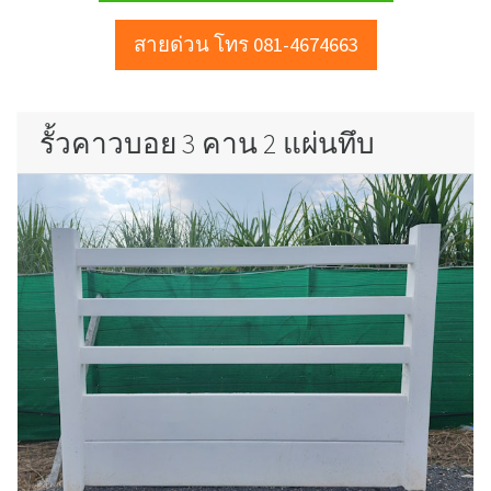
สายด่วน โทร 081-4674663
รั้วคาวบอย 3 คาน 2 แผ่นทึบ