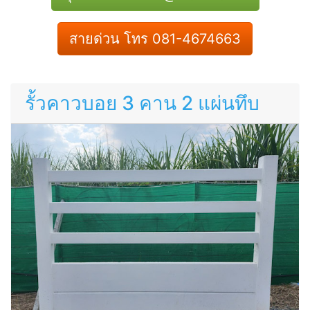
สายด่วน โทร 081-4674663
รั้วคาวบอย 3 คาน 2 แผ่นทึบ