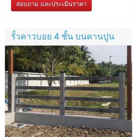
สอบถาม และประเมินราคา
รั้วคาวบอย 4 ชั้น บนคานปูน