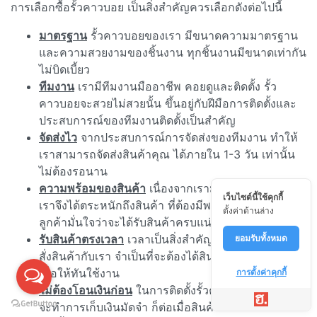
การเลือกซื้อรั้วคาวบอย เป็นสิ่งสำคัญควรเลือกดังต่อไปนี้
มาตรฐาน
รั้วคาวบอยของเรา มีขนาดความมาตรฐาน
และความสวยงามของชิ้นงาน ทุกชิ้นงานมีขนาดเท่ากัน
ไม่บิดเบี้ยว
ทีมงาน
เรามีทีมงานมืออาชีพ คอยดูและติดตั้ง รั้ว
คาวบอยจะสวยไม่สวยนั้น ขึ้นอยู่กับฝีมือการติดตั้งและ
ประสบการณ์ของทีมงานติดตั้งเป็นสำคัญ
จัดส่งไว
จากประสบการณ์การจัดส่งของทีมงาน ทำให้
เราสามารถจัดส่งสินค้าคุณ ได้ภายใน 1-3 วัน เท่านั้น
ไม่ต้องรอนาน
ความพร้อมของสินค้า
เนื่องจากเรามีลูกค้าจำนวนมาก
เว็บไซต์นี้ใช้คุกกี้
เราจึงได้ตระหนักถึงสินค้า ที่ต้องมีพร้อมจัดส่ง เพื่อให้
ตั้งค่าด้านล่าง
ลูกค้ามั่นใจว่าจะได้รับสินค้าครบแน่นอน
รับสินค้าตรงเวลา
เวลาเป็นสิ่งสำคัญ หากลูกค้า ทำการ
ยอมรับทั้งหมด
สั่งสินค้ากับเรา จำเป็นที่จะต้องได้สินค้าตรงตามเวลา
เพื่อให้ทันใช้งาน
การตั้งค่าคุกกี้
ไม่ต้องโอนเงินก่อน
ในการติดตั้งรั้วคาวบอยนั้น ทางเรา
จะทำการเก็บเงินมัดจำ ก็ต่อเมื่อสินค้าถึงหน้างานแล้ว