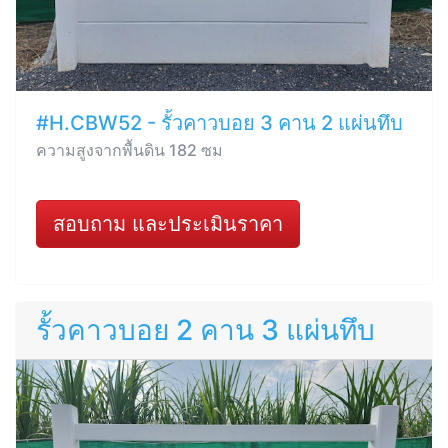
#H.CBW52 - รั้วคาวบอย 3 คาน 2 แผ่นทึบ
ความสูงจากพื้นดิน 182 ซม
สอบถาม และประเมินราคา
รั้วคาวบอย 2 คาน 3 แผ่นทึบ