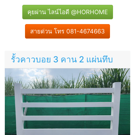
คุยผ่าน ไลน์ไอดี @HORHOME
สายด่วน โทร 081-4674663
รั้วคาวบอย 3 คาน 2 แผ่นทึบ