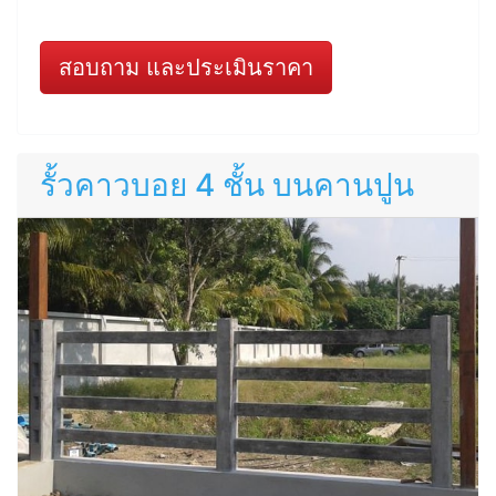
สอบถาม และประเมินราคา
รั้วคาวบอย 4 ชั้น บนคานปูน