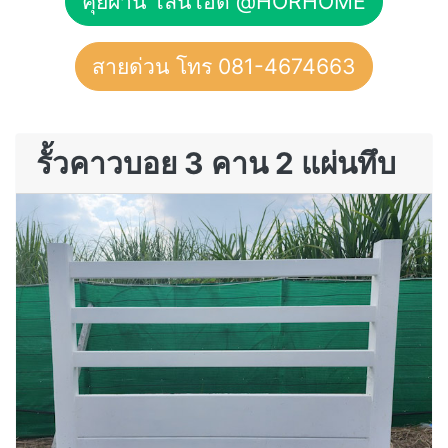
คุยผ่าน ไลน์ไอดี @HORHOME
สายด่วน โทร 081-4674663
รั้วคาวบอย 3 คาน 2 แผ่นทึบ