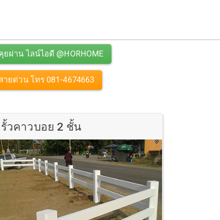
คุยผ่าน ไลน์ไอดี @HORHOME
สายด่วน โทร 081-4674663
รั้วคาวบอย 2 ชั้น