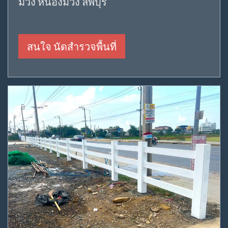
รับติดตั้งและจัดส่ง
รั้วคาวบอย ในเขต
พื้นที่ หนองม่วง
หนองม่วง ลพบุรี