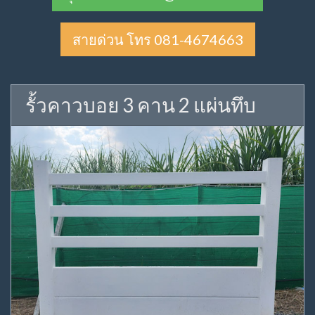
สายด่วน โทร 081-4674663
รั้วคาวบอย 3 คาน 2 แผ่นทึบ