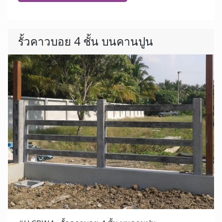
รั้วคาวบอย 4 ชั้น บนคานปูน