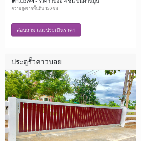
#H.CBW4 - รั้วคาวบอย 4 ชั้น บนคานปูน
ความสูงจากพื้นดิน 150 ซม
สอบถาม และประเมินราคา
ประตูรั้วคาวบอย