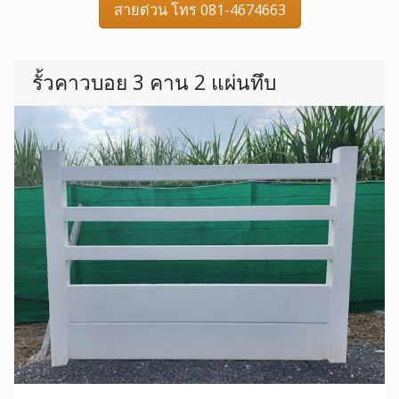
สายด่วน โทร 081-4674663
รั้วคาวบอย 3 คาน 2 แผ่นทึบ