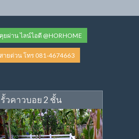
คุยผ่าน ไลน์ไอดี @HORHOME
สายด่วน โทร 081-4674663
รั้วคาวบอย 2 ชั้น