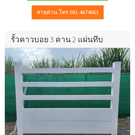
สายด่วน โทร 081-4674663
รั้วคาวบอย 3 คาน 2 แผ่นทึบ