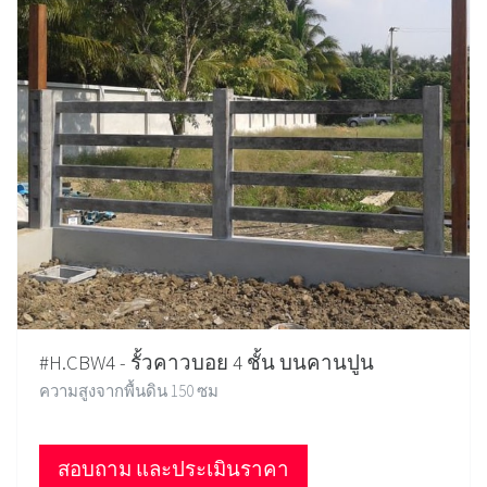
#H.CBW4 - รั้วคาวบอย 4 ชั้น บนคานปูน
ความสูงจากพื้นดิน 150 ซม
สอบถาม และประเมินราคา