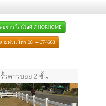
คุยผ่าน ไลน์ไอดี @HORHOME
สายด่วน โทร 081-4674663
รั้วคาวบอย 2 ชั้น