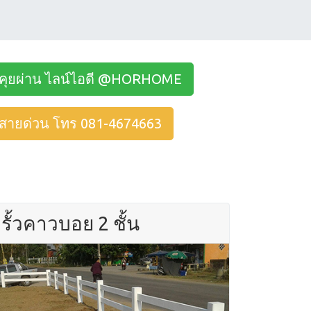
คุยผ่าน ไลน์ไอดี @HORHOME
สายด่วน โทร 081-4674663
รั้วคาวบอย 2 ชั้น