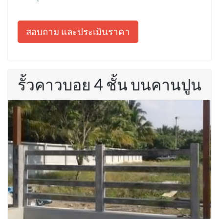
สอบถาม และประเมินราคา
รั้วคาวบอย 4 ชั้น บนคานปูน