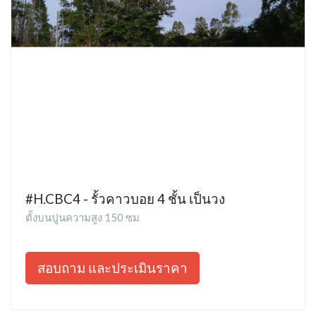
#H.CBC4 - รั้วคาวบอย 4 ชั้น เป็นวง
ตั้งบนปูนความสูง 150 ซม
สอบถาม และประเมินราคา