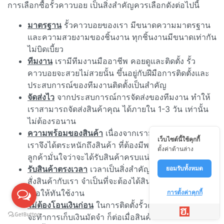
การเลือกซื้อรั้วคาวบอย เป็นสิ่งสำคัญควรเลือกดังต่อไปนี้
มาตรฐาน
รั้วคาวบอยของเรา มีขนาดความมาตรฐาน
และความสวยงามของชิ้นงาน ทุกชิ้นงานมีขนาดเท่ากัน
ไม่บิดเบี้ยว
ทีมงาน
เรามีทีมงานมืออาชีพ คอยดูและติดตั้ง รั้ว
คาวบอยจะสวยไม่สวยนั้น ขึ้นอยู่กับฝีมือการติดตั้งและ
ประสบการณ์ของทีมงานติดตั้งเป็นสำคัญ
จัดส่งไว
จากประสบการณ์การจัดส่งของทีมงาน ทำให้
เราสามารถจัดส่งสินค้าคุณ ได้ภายใน 1-3 วัน เท่านั้น
ไม่ต้องรอนาน
ความพร้อมของสินค้า
เนื่องจากเรามีลูกค้าจำนวนมาก
เว็บไซต์นี้ใช้คุกกี้
เราจึงได้ตระหนักถึงสินค้า ที่ต้องมีพร้อมจัดส่ง เพื่อให้
ตั้งค่าด้านล่าง
ลูกค้ามั่นใจว่าจะได้รับสินค้าครบแน่นอน
รับสินค้าตรงเวลา
เวลาเป็นสิ่งสำคัญ หากลูกค้า ทำการ
ยอมรับทั้งหมด
สั่งสินค้ากับเรา จำเป็นที่จะต้องได้สินค้าตรงตามเวลา
เพื่อให้ทันใช้งาน
การตั้งค่าคุกกี้
ไม่ต้องโอนเงินก่อน
ในการติดตั้งรั้วคาวบอยนั้น ทางเรา
จะทำการเก็บเงินมัดจำ ก็ต่อเมื่อสินค้าถึงหน้างานแล้ว