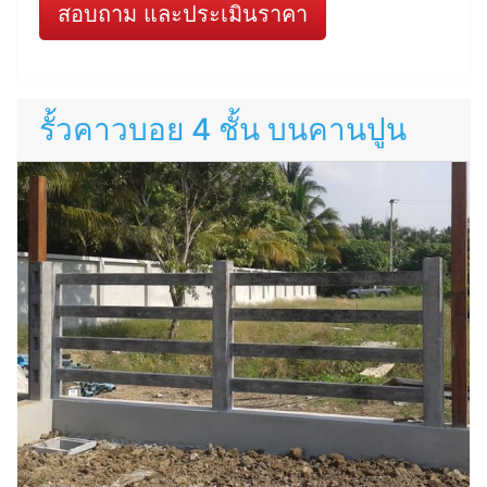
สอบถาม และประเมินราคา
รั้วคาวบอย 4 ชั้น บนคานปูน