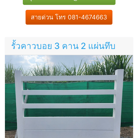
สายด่วน โทร 081-4674663
รั้วคาวบอย 3 คาน 2 แผ่นทึบ