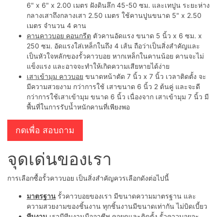
6" x 6" x 2.00 เมตร ฝังดินลึก 45-50 ซม. และเทปูน ระยะห่าง
กลางเสาถึงกลางเสา 2.50 เมตร ใช้คานปูนขนาด 5" x 2.50
เมตร จำนวน 4 คาน
คานคาวบอย คอนกรีต
ตัวคานอัดแรง ขนาด 5 นิ้ว x 6 ซม. x
250 ซม. อัดแรงใส่เหล็กในถึง 4 เส้น ถือว่าเป็นสิ่งสำคัญและ
เป็นหัวใจหลักของรั้วคาวบอย หากเหล็กในคานน้อย คานจะไม่
แข็งแรง และอาจจะทำให้เกิดความเสียหายได้ง่าย
เสาเข้ามุม คาวบอย
ขนาดหน้าตัด 7 นิ้ว x 7 นิ้ว เวลาติดตั้ง จะ
มีความสวยงาม กว่าการใช้ เสาขนาด 6 นิ้ว 2 ต้นคู่ และจะดี
กว่าการใช้เสาเข้ามุม ขนาด 6 นิ้ว เนื่องจาก เสาเข้ามุม 7 นิ้ว มี
พื้นที่ในการรับน้ำหนักคานที่เพียงพอ
กดเพื่อ สอบถาม
จุดเด่นของเรา
การเลือกซื้อรั้วคาวบอย เป็นสิ่งสำคัญควรเลือกดังต่อไปนี้
มาตรฐาน
รั้วคาวบอยของเรา มีขนาดความมาตรฐาน และ
ความสวยงามของชิ้นงาน ทุกชิ้นงานมีขนาดเท่ากัน ไม่บิดเบี้ยว
ทีมงาน
เรามีทีมงานมืออาชีพ คอยดูและติดตั้ง รั้วคาวบอยจะ