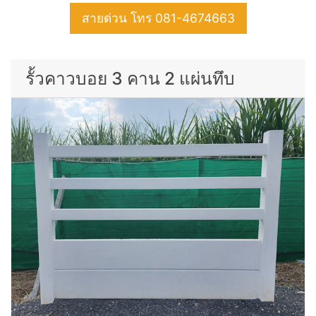
สายด่วน โทร 081-4674663
รั้วคาวบอย 3 คาน 2 แผ่นทึบ