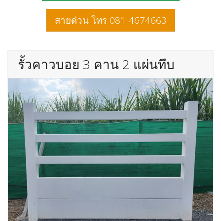
สายด่วน โทร 081-4674663
รั้วคาวบอย 3 คาน 2 แผ่นทึบ