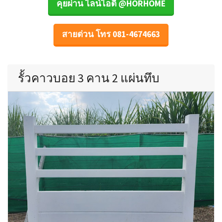
คุยผ่าน ไลน์ไอดี @HORHOME
สายด่วน โทร 081-4674663
รั้วคาวบอย 3 คาน 2 แผ่นทึบ