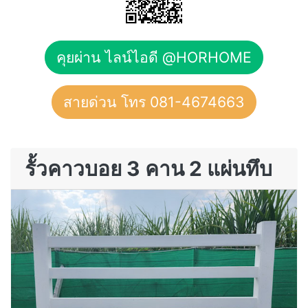
คุยผ่าน ไลน์ไอดี @HORHOME
สายด่วน โทร 081-4674663
รั้วคาวบอย 3 คาน 2 แผ่นทึบ