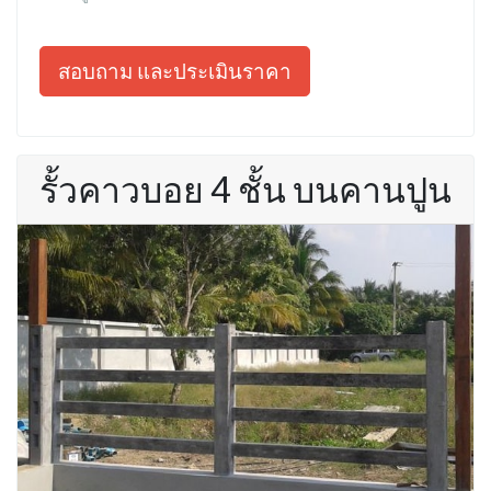
สอบถาม และประเมินราคา
รั้วคาวบอย 4 ชั้น บนคานปูน