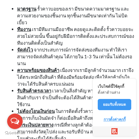
มาตรฐาน
รั้วคาวบอยของเรา มีขนาดความมาตรฐาน และ
ความสวยงามของชิ้นงาน ทุกชิ้นงานมีขนาดเท่ากัน ไม่บิด
เบี้ยว
ทีมงาน
เรามีทีมงานมืออาชีพ คอยดูและติดตั้ง รั้วคาวบอยจะ
สวยไม่สวยนั้น ขึ้นอยู่กับฝีมือการติดตั้งและประสบการณ์ของ
ทีมงานติดตั้งเป็นสำคัญ
จัดส่งไว
จากประสบการณ์การจัดส่งของทีมงาน ทำให้เรา
สามารถจัดส่งสินค้าคุณ ได้ภายใน 1-3 วัน เท่านั้น ไม่ต้องรอ
นาน
ความพร้อมของสินค้า
เนื่องจากเรามีลูกค้าจำนวนมาก เราจึง
ได้ตระหนักถึงสินค้า ที่ต้องมีพร้อมจัดส่ง เพื่อให้ลูกค้ามั่นใจ
ว่าจะได้รับสินค้าครบแน่นอน
เว็บไซต์นี้ใช้คุกกี้
รับสินค้าตรงเวลา
เวลาเป็นสิ่งสำคัญ หากลูกค้า ทำการสั่ง
ตั้งค่าด้านล่าง
สินค้ากับเรา จำเป็นที่จะต้องได้สินค้าตรงตามเวลา เพื่อให้ทัน
ใช้งาน
ยอมรับทั้งหมด
ไม่ต้องโอนเงินก่อน
ในการติดตั้งรั้วคาวบอยนั้น ทางเราจะ
ทำการเก็บเงินมัดจำ ก็ต่อเมื่อสินค้าถึงหน้างานแล้วเท่านั้น
การตั้งค่าคุกกี้
ชำระเงินปลายทาง
กรณีที่ทางลูกค้าต้องการติดตั้งเอง
สามารถสั่งวัสดุไปส่ง และรอรับที่บ้าน สามารถจ่ายเงินหรือ
โอนชำระเมื่อได้รับสิ้นค้า