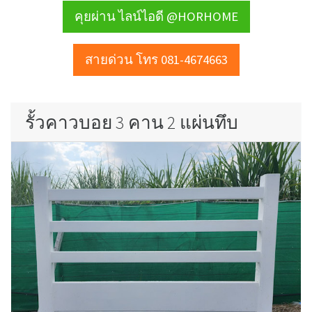
คุยผ่าน ไลน์ไอดี @HORHOME
สายด่วน โทร 081-4674663
รั้วคาวบอย 3 คาน 2 แผ่นทึบ