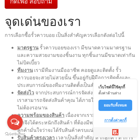
กดเพื่อ สอบถาม
จุดเด่นของเรา
การเลือกซื้อรั้วคาวบอย เป็นสิ่งสำคัญควรเลือกดังต่อไปนี้
มาตรฐาน
รั้วคาวบอยของเรา มีขนาดความมาตรฐาน
และความสวยงามของชิ้นงาน ทุกชิ้นงานมีขนาดเท่ากัน
ไม่บิดเบี้ยว
ทีมงาน
เรามีทีมงานมืออาชีพ คอยดูและติดตั้ง รั้ว
คาวบอยจะสวยไม่สวยนั้น ขึ้นอยู่กับฝีมือการติดตั้งและ
ประสบการณ์ของทีมงานติดตั้งเป็นสำคัญ
เว็บไซต์นี้ใช้คุกกี้
จัดส่งไว
จากประสบการณ์การจัดส่งของทีมงาน ทำให้
ตั้งค่าด้านล่าง
เราสามารถจัดส่งสินค้าคุณ ได้ภายใน 1-3 วัน เท่านั้น
ยอมรับทั้งหมด
ไม่ต้องรอนาน
ความพร้อมของสินค้า
เนื่องจากเรามีลูกค้าจำนวนมาก
การตั้งค่าคุกกี้
เราจึงได้ตระหนักถึงสินค้า ที่ต้องมีพร้อมจัดส่ง เพื่อให้
ลูกค้ามั่นใจว่าจะได้รับสินค้าครบแน่นอน
รับสินค้าตรงเวลา
เวลาเป็นสิ่งสำคัญ หากลูกค้า ทำการ