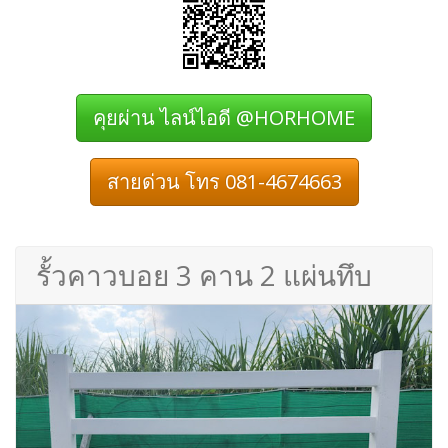
คุยผ่าน ไลน์ไอดี @HORHOME
สายด่วน โทร 081-4674663
รั้วคาวบอย 3 คาน 2 แผ่นทึบ