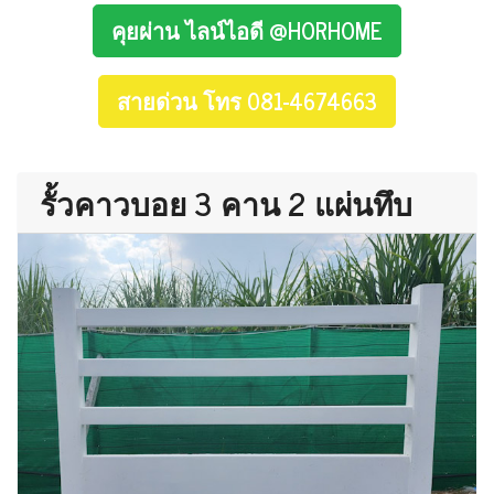
คุยผ่าน ไลน์ไอดี @HORHOME
สายด่วน โทร 081-4674663
รั้วคาวบอย 3 คาน 2 แผ่นทึบ