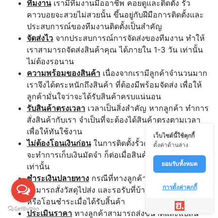
ทีมงาน
เรามีทีมงานมืออาชีพ คอยดูและติดตั้ง รั้ว
คาวบอยจะสวยไม่สวยนั้น ขึ้นอยู่กับฝีมือการติดตั้งและ
ประสบการณ์ของทีมงานติดตั้งเป็นสำคัญ
จัดส่งไว
จากประสบการณ์การจัดส่งของทีมงาน ทำให้
เราสามารถจัดส่งสินค้าคุณ ได้ภายใน 1-3 วัน เท่านั้น
ไม่ต้องรอนาน
ความพร้อมของสินค้า
เนื่องจากเรามีลูกค้าจำนวนมาก
เราจึงได้ตระหนักถึงสินค้า ที่ต้องมีพร้อมจัดส่ง เพื่อให้
ลูกค้ามั่นใจว่าจะได้รับสินค้าครบแน่นอน
รับสินค้าตรงเวลา
เวลาเป็นสิ่งสำคัญ หากลูกค้า ทำการ
สั่งสินค้ากับเรา จำเป็นที่จะต้องได้สินค้าตรงตามเวลา
เพื่อให้ทันใช้งาน
เว็บไซต์นี้ใช้คุกกี้
ไม่ต้องโอนเงินก่อน
ในการติดตั้งรั้วคาวบอยนั้น ทางเรา
ตั้งค่าด้านล่าง
จะทำการเก็บเงินมัดจำ ก็ต่อเมื่อสินค้าถึงหน้างานแล้ว
ยอมรับทั้งหมด
เท่านั้น
ชำระเงินปลายทาง
กรณีที่ทางลูกค้าต้องการติดตั้งเอง
การตั้งค่าคุกกี้
สามารถสั่งวัสดุไปส่ง และรอรับที่บ้าน สามารถจ่ายเงิน
หรือโอนชำระเมื่อได้รับสิ้นค้า
ประเมินราคา
ทางลูกค้าสามารถส่งขนาดและแปลน