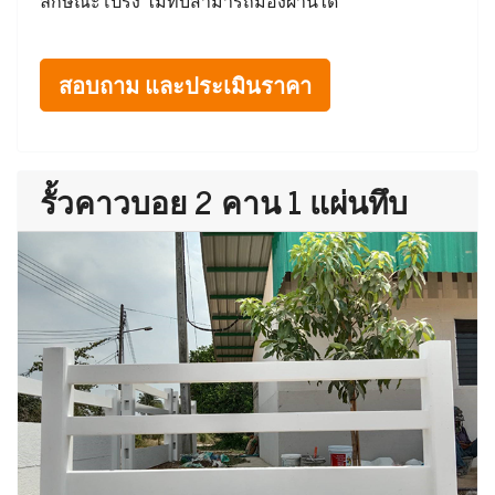
ลักษณะโปร่ง ไม่ทึบสามารถมองผ่านได้
สอบถาม และประเมินราคา
รั้วคาวบอย 2 คาน 1 แผ่นทึบ