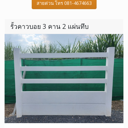
สายด่วน โทร 081-4674663
รั้วคาวบอย 3 คาน 2 แผ่นทึบ