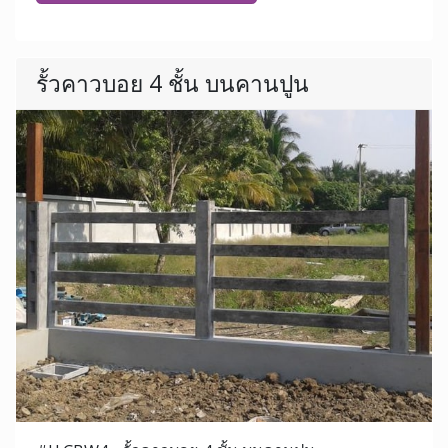
รั้วคาวบอย 4 ชั้น บนคานปูน