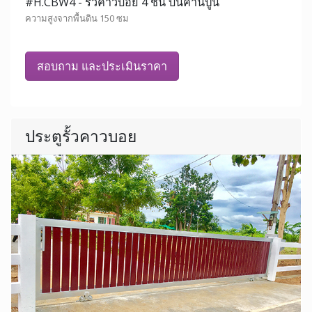
#H.CBW4 - รั้วคาวบอย 4 ชั้น บนคานปูน
ความสูงจากพื้นดิน 150 ซม
สอบถาม และประเมินราคา
ประตูรั้วคาวบอย