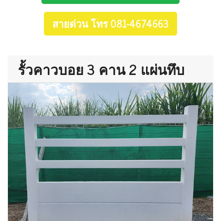
สายด่วน โทร 081-4674663
รั้วคาวบอย 3 คาน 2 แผ่นทึบ