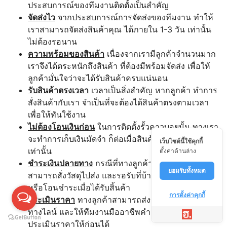
ประสบการณ์ของทีมงานติดตั้งเป็นสำคัญ
จัดส่งไว
จากประสบการณ์การจัดส่งของทีมงาน ทำให้
เราสามารถจัดส่งสินค้าคุณ ได้ภายใน 1-3 วัน เท่านั้น
ไม่ต้องรอนาน
ความพร้อมของสินค้า
เนื่องจากเรามีลูกค้าจำนวนมาก
เราจึงได้ตระหนักถึงสินค้า ที่ต้องมีพร้อมจัดส่ง เพื่อให้
ลูกค้ามั่นใจว่าจะได้รับสินค้าครบแน่นอน
รับสินค้าตรงเวลา
เวลาเป็นสิ่งสำคัญ หากลูกค้า ทำการ
สั่งสินค้ากับเรา จำเป็นที่จะต้องได้สินค้าตรงตามเวลา
เพื่อให้ทันใช้งาน
ไม่ต้องโอนเงินก่อน
ในการติดตั้งรั้วคาวบอยนั้น ทางเรา
จะทำการเก็บเงินมัดจำ ก็ต่อเมื่อสินค้าถึงหน้างานแล้ว
เว็บไซต์นี้ใช้คุกกี้
เท่านั้น
ตั้งค่าด้านล่าง
ชำระเงินปลายทาง
กรณีที่ทางลูกค้าต้องการติดตั้งเอง
ยอมรับทั้งหมด
สามารถสั่งวัสดุไปส่ง และรอรับที่บ้าน สามารถจ่ายเงิน
หรือโอนชำระเมื่อได้รับสิ้นค้า
การตั้งค่าคุกกี้
ประเมินราคา
ทางลูกค้าสามารถส่งขนาดและแปลน
ทางไลน์ และให้ทีมงานมืออาชีพคำนวณ ค่าใช้จ่ายเพื่อ
ประเมินราคาให้ก่อนได้