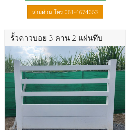
สายด่วน โทร 081-4674663
รั้วคาวบอย 3 คาน 2 แผ่นทึบ