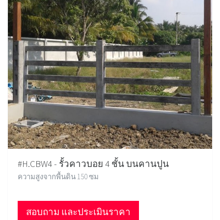
#H.CBW4 - รั้วคาวบอย 4 ชั้น บนคานปูน
ความสูงจากพื้นดิน 150 ซม
สอบถาม และประเมินราคา