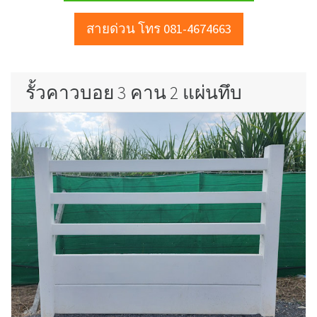
สายด่วน โทร 081-4674663
รั้วคาวบอย 3 คาน 2 แผ่นทึบ