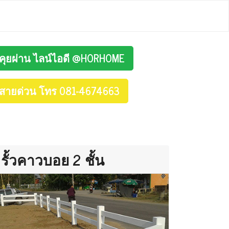
คุยผ่าน ไลน์ไอดี @HORHOME
สายด่วน โทร 081-4674663
รั้วคาวบอย 2 ชั้น