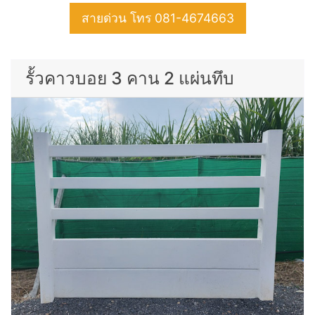
สายด่วน โทร 081-4674663
รั้วคาวบอย 3 คาน 2 แผ่นทึบ