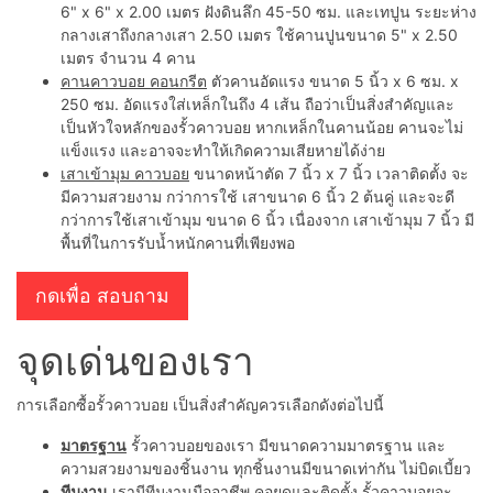
6" x 6" x 2.00 เมตร ฝังดินลึก 45-50 ซม. และเทปูน ระยะห่าง
กลางเสาถึงกลางเสา 2.50 เมตร ใช้คานปูนขนาด 5" x 2.50
เมตร จำนวน 4 คาน
คานคาวบอย คอนกรีต
ตัวคานอัดแรง ขนาด 5 นิ้ว x 6 ซม. x
250 ซม. อัดแรงใส่เหล็กในถึง 4 เส้น ถือว่าเป็นสิ่งสำคัญและ
เป็นหัวใจหลักของรั้วคาวบอย หากเหล็กในคานน้อย คานจะไม่
แข็งแรง และอาจจะทำให้เกิดความเสียหายได้ง่าย
เสาเข้ามุม คาวบอย
ขนาดหน้าตัด 7 นิ้ว x 7 นิ้ว เวลาติดตั้ง จะ
มีความสวยงาม กว่าการใช้ เสาขนาด 6 นิ้ว 2 ต้นคู่ และจะดี
กว่าการใช้เสาเข้ามุม ขนาด 6 นิ้ว เนื่องจาก เสาเข้ามุม 7 นิ้ว มี
พื้นที่ในการรับน้ำหนักคานที่เพียงพอ
กดเพื่อ สอบถาม
จุดเด่นของเรา
การเลือกซื้อรั้วคาวบอย เป็นสิ่งสำคัญควรเลือกดังต่อไปนี้
มาตรฐาน
รั้วคาวบอยของเรา มีขนาดความมาตรฐาน และ
ความสวยงามของชิ้นงาน ทุกชิ้นงานมีขนาดเท่ากัน ไม่บิดเบี้ยว
ทีมงาน
เรามีทีมงานมืออาชีพ คอยดูและติดตั้ง รั้วคาวบอยจะ