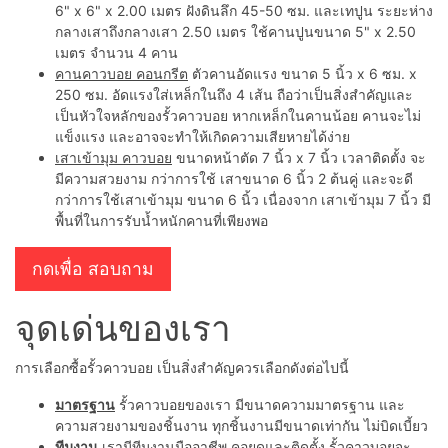
6" x 6" x 2.00 เมตร ฝังดินลึก 45-50 ซม. และเทปูน ระยะห่าง
กลางเสาถึงกลางเสา 2.50 เมตร ใช้คานปูนขนาด 5" x 2.50
เมตร จำนวน 4 คาน
คานคาวบอย คอนกรีต
ตัวคานอัดแรง ขนาด 5 นิ้ว x 6 ซม. x
250 ซม. อัดแรงใส่เหล็กในถึง 4 เส้น ถือว่าเป็นสิ่งสำคัญและ
เป็นหัวใจหลักของรั้วคาวบอย หากเหล็กในคานน้อย คานจะไม่
แข็งแรง และอาจจะทำให้เกิดความเสียหายได้ง่าย
เสาเข้ามุม คาวบอย
ขนาดหน้าตัด 7 นิ้ว x 7 นิ้ว เวลาติดตั้ง จะ
มีความสวยงาม กว่าการใช้ เสาขนาด 6 นิ้ว 2 ต้นคู่ และจะดี
กว่าการใช้เสาเข้ามุม ขนาด 6 นิ้ว เนื่องจาก เสาเข้ามุม 7 นิ้ว มี
พื้นที่ในการรับน้ำหนักคานที่เพียงพอ
กดเพื่อ สอบถาม
จุดเด่นของเรา
การเลือกซื้อรั้วคาวบอย เป็นสิ่งสำคัญควรเลือกดังต่อไปนี้
มาตรฐาน
รั้วคาวบอยของเรา มีขนาดความมาตรฐาน และ
ความสวยงามของชิ้นงาน ทุกชิ้นงานมีขนาดเท่ากัน ไม่บิดเบี้ยว
ทีมงาน
เรามีทีมงานมืออาชีพ คอยดูและติดตั้ง รั้วคาวบอยจะ