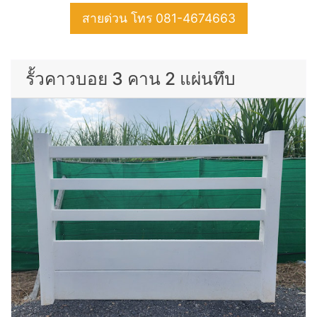
สายด่วน โทร 081-4674663
รั้วคาวบอย 3 คาน 2 แผ่นทึบ