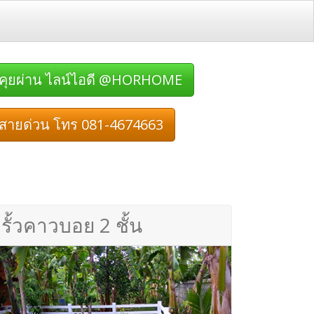
คุยผ่าน ไลน์ไอดี @HORHOME
สายด่วน โทร 081-4674663
รั้วคาวบอย 2 ชั้น