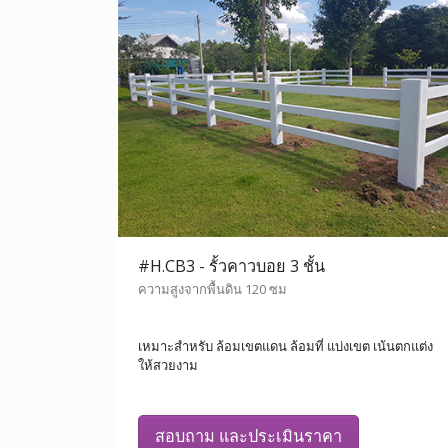
#H.CB3 - รั้วคาวบอย 3 ชั้น
ความสูงจากพื้นดิน 120 ซม
เหมาะสำหรับ ล้อมเขตแดน ล้อมที่ แบ่งเขต เน้นตกแต่ง
ให้สวยงาม
สอบถาม และประเมินราคา