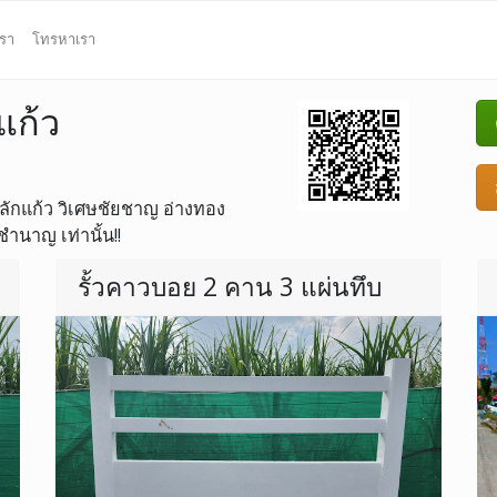
เรา
โทรหาเรา
แก้ว
 หลักแก้ว วิเศษชัยชาญ อ่างทอง
ำนาญ เท่านั้น!!
รั้วคาวบอย 2 คาน 3 แผ่นทึบ