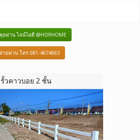
คุยผ่าน ไลน์ไอดี @HORHOME
สายด่วน โทร 081-4674663
รั้วคาวบอย 2 ชั้น