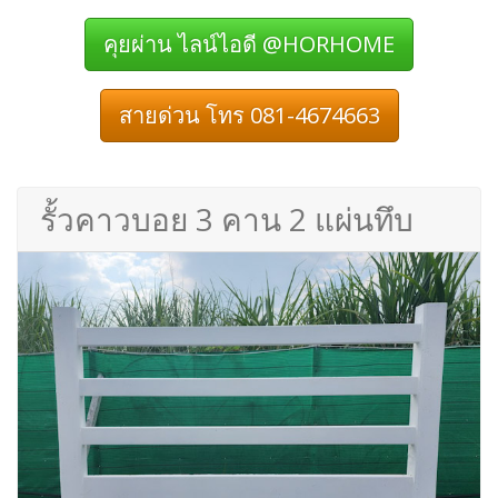
คุยผ่าน ไลน์ไอดี @HORHOME
สายด่วน โทร 081-4674663
รั้วคาวบอย 3 คาน 2 แผ่นทึบ