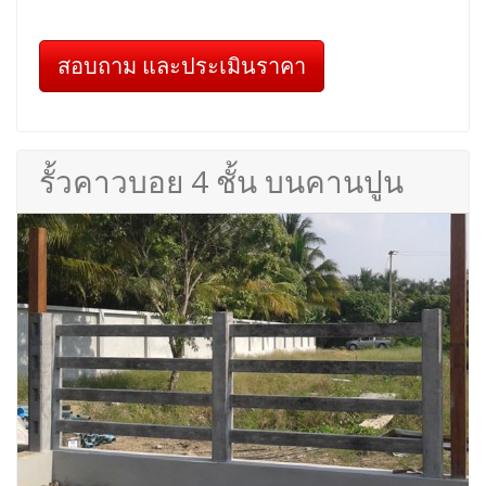
สอบถาม และประเมินราคา
รั้วคาวบอย 4 ชั้น บนคานปูน