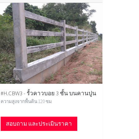
#H.CBW3 - รั้วคาวบอย 3 ชั้น บนคานปูน
ความสูงจากพื้นดิน 120 ซม
สอบถาม และประเมินราคา