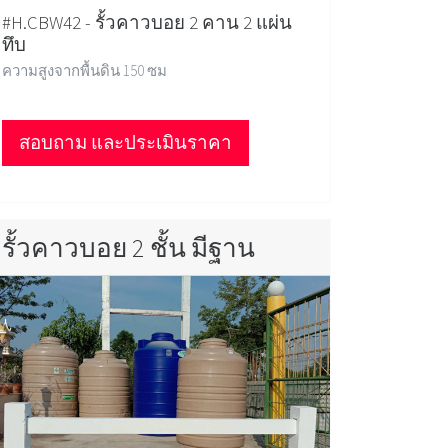
#H.CBW42 - รั้วคาวบอย 2 คาน 2 แผ่น
ทึบ
ความสูงจากพื้นดิน 150 ซม
สอบถาม และประเมินราคา
รั้วคาวบอย 2 ชั้น มีฐาน