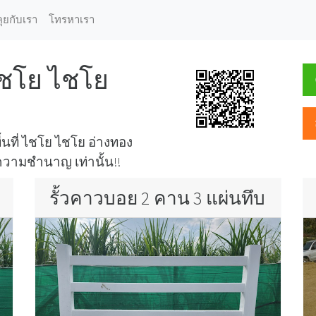
คุยกับเรา
โทรหาเรา
 ไชโย ไชโย
ื้นที่ ไชโย ไชโย อ่างทอง
ีความชำนาญ เท่านั้น!!
รั้วคาวบอย 2 คาน 3 แผ่นทึบ