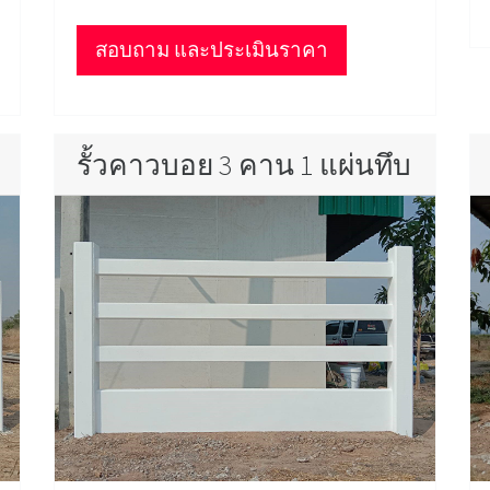
สอบถาม และประเมินราคา
รั้วคาวบอย 3 คาน 1 แผ่นทึบ